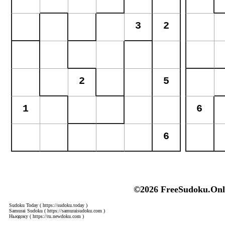
©2026 FreeSudoku.Onl
Sudoku Today
( https://sudoku.today )
Samurai Sudoku
( https://samuraisudoku.com )
Ньюдоку
( https://ru.newdoku.com )