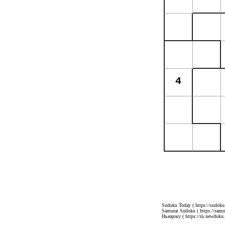
Sudoku Today
( https://sudoku
Samurai Sudoku
( https://sam
Ньюдоку
( https://ru.newdoku