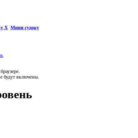
ку Х
Мини судоку
нь
браузере.
не будут включены.
ровень