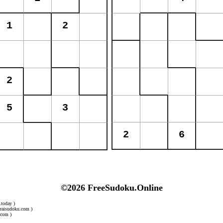
©2026 FreeSudoku.Online
.today )
uraisudoku.com )
.com )