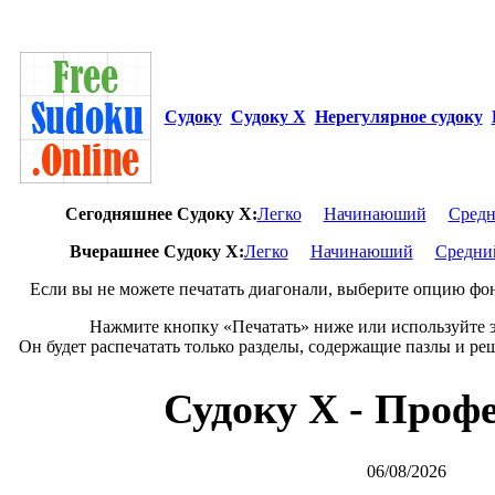
Судоку
Судоку Х
Нерегулярное судоку
Сегодняшнее Cудоку X:
Легко
Начинаюший
Сред
Вчерашнее Cудоку X:
Легко
Начинаюший
Средни
Если вы не можете печатать диагонали, выберите опцию фо
Нажмите кнопку «Печатать» ниже или используйте э
Он будет распечатать только разделы, содержащие пазлы и ре
Судоку Х - Проф
06/08/2026