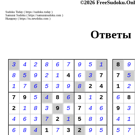
©2026 FreeSudoku.Onl
Sudoku Today
( https://sudoku.today )
Samurai Sudoku
( https://samuraisudoku.com )
Ньюдоку
( https://ru.newdoku.com )
Ответы