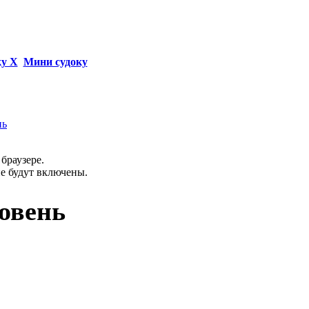
ку Х
Мини судоку
нь
браузере.
не будут включены.
ровень