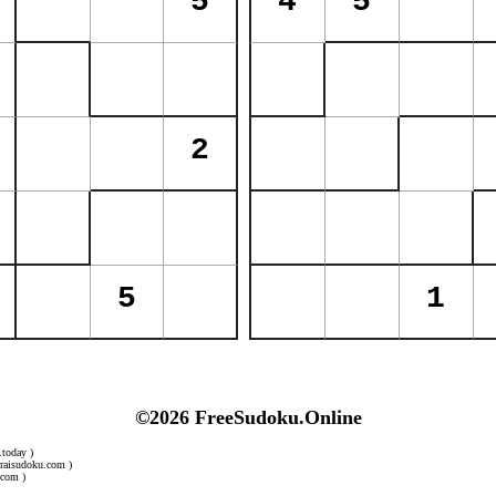
©2026 FreeSudoku.Online
.today )
uraisudoku.com )
.com )