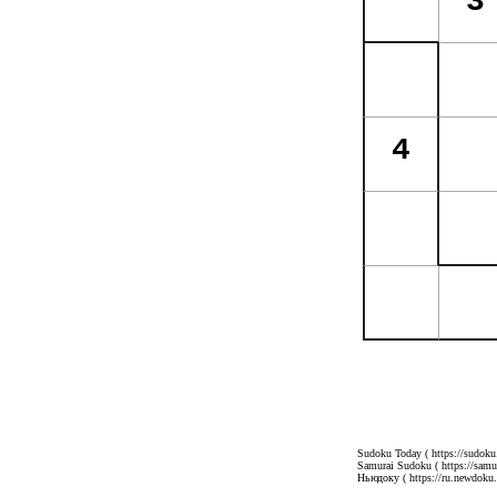
Sudoku Today
( https://sudoku
Samurai Sudoku
( https://sam
Ньюдоку
( https://ru.newdoku