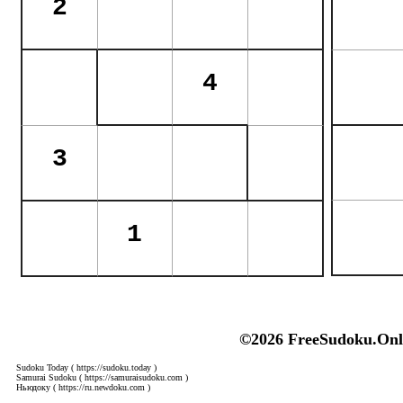
©2026 FreeSudoku.Onl
Sudoku Today
( https://sudoku.today )
Samurai Sudoku
( https://samuraisudoku.com )
Ньюдоку
( https://ru.newdoku.com )