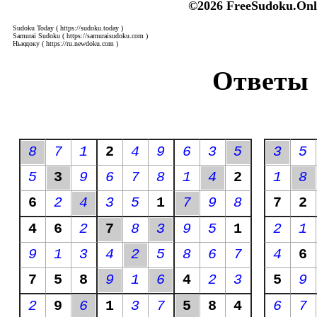
©2026 FreeSudoku.Onl
Sudoku Today
( https://sudoku.today )
Samurai Sudoku
( https://samuraisudoku.com )
Ньюдоку
( https://ru.newdoku.com )
Ответы