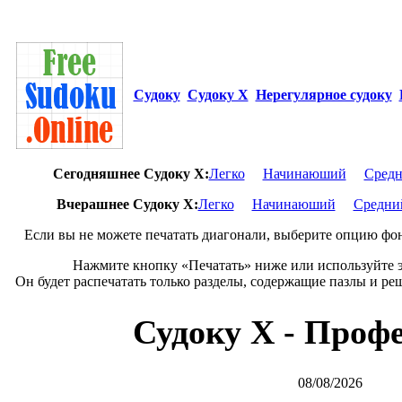
Судоку
Судоку Х
Нерегулярное судоку
Сегодняшнее Cудоку X:
Легко
Начинаюший
Сред
Вчерашнее Cудоку X:
Легко
Начинаюший
Средни
Если вы не можете печатать диагонали, выберите опцию фо
Нажмите кнопку «Печатать» ниже или используйте э
Он будет распечатать только разделы, содержащие пазлы и ре
Судоку Х - Проф
08/08/2026