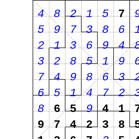
4
8
2
1
5
7
5
9
7
3
8
6
2
1
3
6
9
4
3
2
8
5
1
9
7
4
9
8
6
3
6
5
1
4
7
2
8
6
5
9
4
1
9
7
4
2
3
8