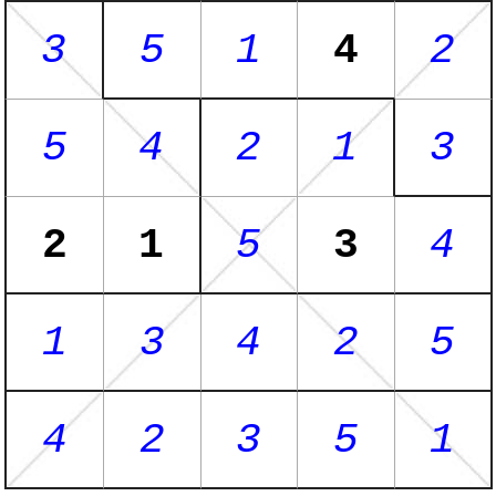
3
5
1
4
2
5
4
2
1
3
2
1
5
3
4
1
3
4
2
5
4
2
3
5
1