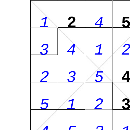
1
2
4
3
4
1
2
3
5
5
1
2