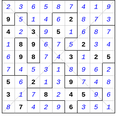
2
3
6
5
8
7
4
1
9
9
5
1
4
6
2
8
7
3
4
2
3
9
5
1
6
8
7
1
8
9
6
7
5
2
3
4
6
9
8
7
4
3
1
2
5
7
4
5
3
1
8
9
6
2
5
6
2
1
3
9
7
4
8
3
1
7
8
2
4
5
9
6
8
7
4
2
9
6
3
5
1