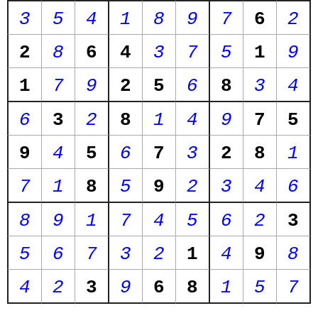
3
5
4
1
8
9
7
6
2
2
8
6
4
3
7
5
1
9
1
7
9
2
5
6
8
3
4
6
3
2
8
1
4
9
7
5
9
4
5
6
7
3
2
8
1
7
1
8
5
9
2
3
4
6
8
9
1
7
4
5
6
2
3
5
6
7
3
2
1
4
9
8
4
2
3
9
6
8
1
5
7