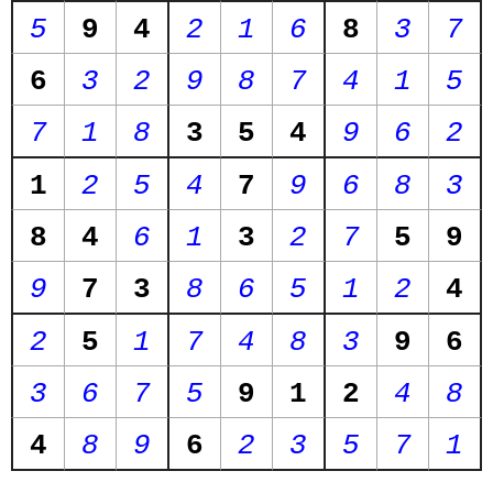
5
9
4
2
1
6
8
3
7
6
3
2
9
8
7
4
1
5
7
1
8
3
5
4
9
6
2
1
2
5
4
7
9
6
8
3
8
4
6
1
3
2
7
5
9
9
7
3
8
6
5
1
2
4
2
5
1
7
4
8
3
9
6
3
6
7
5
9
1
2
4
8
4
8
9
6
2
3
5
7
1